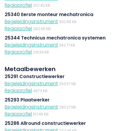
Regioprofiel
207.45 KB
25340 Eerste monteur mechatronica
Begeleidingsinstrument
300.68 KB
Regioprofiel
282.06 KB
25344 Technicus mechatronica systemen
Begeleidingsinstrument
342.77 KB
Regioprofiel
291.39 KB
Metaalbewerken
25291 Constructiewerker
Begeleidingsinstrument
253.57 KB
Regioprofiel
487.3 KB
25293 Plaatwerker
Begeleidingsinstrument
283.27 KB
Regioprofiel
157.45 KB
25286 Allround constructiewerker
Begeleidingsinstrument
242.46 KB